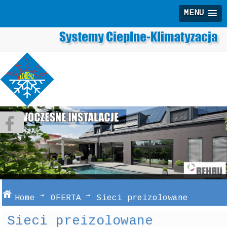
MENU
Home
OFERTA
Sieci preizolowane
Sieci preizolowane